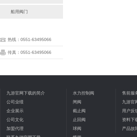
船用阀门
热线：0551-63495066
传真：0551-63495066
九游官网下载的简介
水力控制阀
售前服
公司业绩
闸阀
九游官
企业展示
截止阀
用户反
公司文化
止回阀
资料下
加盟代理
球阀
产品故