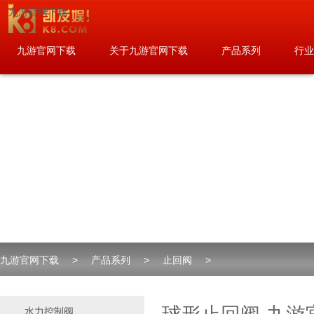
九游官网下载
九游官网下载
关于九游官网下载
产品系列
行业
联系九游官网下载
九游官网下载
>
产品系列
>
止回阀
>
水力控制阀