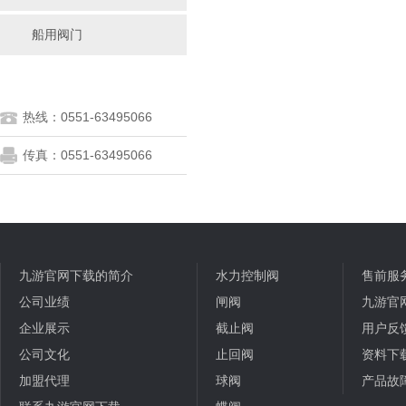
船用阀门
热线：0551-63495066
传真：0551-63495066
九游官网下载的简介
水力控制阀
售前服
公司业绩
闸阀
九游官
企业展示
截止阀
用户反
公司文化
止回阀
资料下
加盟代理
球阀
产品故