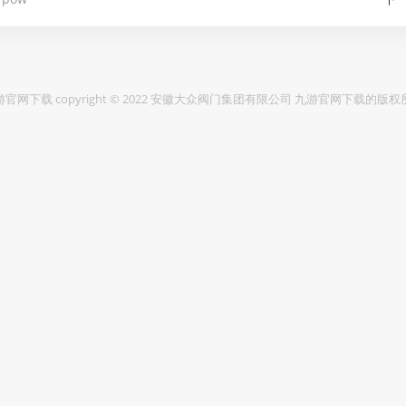
游官网下载 copyright © 2022 安徽大众阀门集团有限公司 九游官网下载的版权