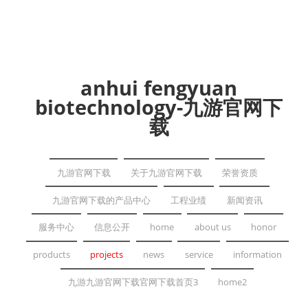
anhui fengyuan
biotechnology-九游官网下
载
九游官网下载
关于九游官网下载
荣誉资质
九游官网下载的产品中心
工程业绩
新闻资讯
服务中心
信息公开
home
about us
honor
products
projects
news
service
information
九游九游官网下载官网下载首页3
home2