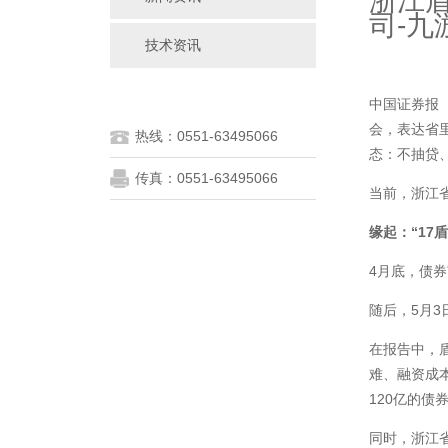
浙江盾
司-九
技术资讯
中国证券报
会，表达省
热线：0551-63495066
态：不抽贷
传真：0551-63495066
当前，浙江
缘起：“17
4月底，债券
随后，5月
在报告中，
难、融资成
120亿的
同时，浙江