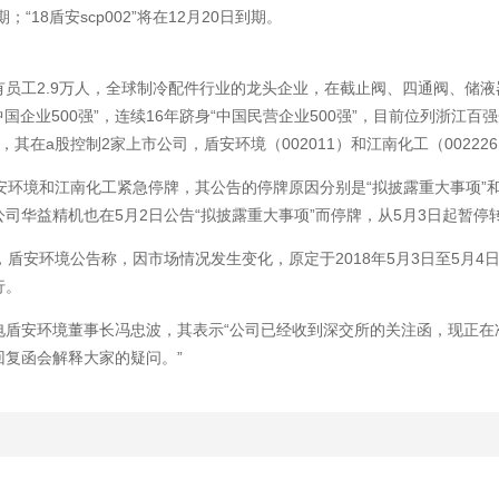
期；“18盾安scp002”将在12月20日到期。
有员工2.9万人，全球制冷配件行业的龙头企业，在截止阀、四通阀、储液
中国企业500强”，连续16年跻身“中国民营企业500强”，目前位列浙江百强
亿元，其在a股控制2家上市公司，盾安环境（002011）和江南化工（0022
盾安环境和江南化工紧急停牌，其公告的停牌原因分别是“拟披露重大事项”
司华益精机也在5月2日公告“拟披露重大事项”而停牌，从5月3日起暂停
，盾安环境公告称，因市场情况发生变化，原定于2018年5月3日至5月4
行。
电盾安环境董事长冯忠波，其表示“公司已经收到深交所的关注函，现正在
回复函会解释大家的疑问。”