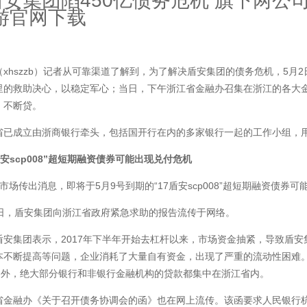
安集团陷450亿债务危机 旗下两公
游官网下载
（xhszzb）记者从可靠渠道了解到，为了解决盾安集团的债务危机，5
里的救助决心，以稳定军心；当日，下午浙江省金融办召集在浙江的各大
、不断贷。
省已成立由浙商银行牵头，包括国开行在内的多家银行一起的工作小组，
盾安scp008”超短期融资债券可能出现兑付危机
市场传出消息，即将于5月9号到期的“17盾安scp008”超短期融资债券可
3日，盾安集团向浙江省政府紧急求助的报告流传于网络。
盾安集团表示，2017年下半年开始去杠杆以来，市场资金抽紧，导致盾
本不断提高等问题，企业消耗了大量自有资金，出现了严重的流动性困难。
债券外，绝大部分银行和非银行金融机构的贷款都集中在浙江省内。
省金融办《关于召开债务协调会的函》也在网上流传。该函要求人民银行