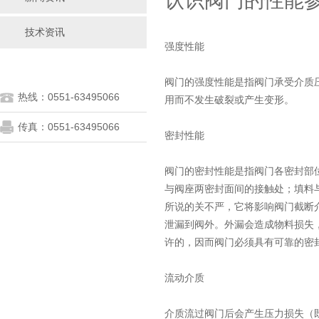
认识阀门的性能参
技术资讯
强度性能
阀门的强度性能是指阀门承受介质
热线：0551-63495066
用而不发生破裂或产生变形。
传真：0551-63495066
密封性能
阀门的密封性能是指阀门各密封部
与阀座两密封面间的接触处；填料
所说的关不严，它将影响阀门截断
泄漏到阀外。外漏会造成物料损失
许的，因而阀门必须具有可靠的密
流动介质
介质流过阀门后会产生压力损失（