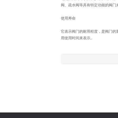
阀、疏水阀等具有特定功能的阀门
使用寿命
它表示阀门的耐用程度，是阀门的
用使用时间来表示。