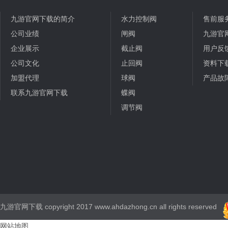
九游官网下载的简介
水力控制阀
售前服
公司业绩
闸阀
九游官
企业展示
截止阀
用户反
公司文化
止回阀
资料下
加盟代理
球阀
产品故
联系九游官网下载
蝶阀
调节阀
九游官网下载 copyright 2017 www.ahdazhong.cn all rights reserved
网站地图