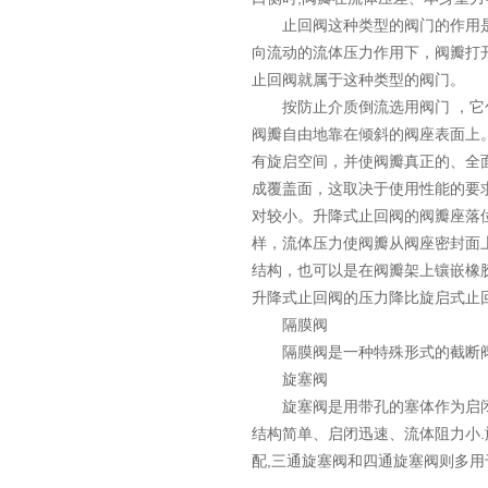
止回阀这种类型的阀门的作用是
向流动的流体压力作用下，阀瓣打
止回阀就属于这种类型的阀门。
按防止介质倒流选用阀门 ，它包
阀瓣自由地靠在倾斜的阀座表面上
有旋启空间，并使阀瓣真正的、全
成覆盖面，这取决于使用性能的要
对较小。升降式止回阀的阀瓣座落
样，流体压力使阀瓣从阀座密封面
结构，也可以是在阀瓣架上镶嵌橡
升降式止回阀的压力降比旋启式止
隔膜阀
隔膜阀是一种特殊形式的截断阀,
旋塞阀
旋塞阀是用带孔的塞体作为启闭件
结构简单、启闭迅速、流体阻力小.
配,三通旋塞阀和四通旋塞阀则多用