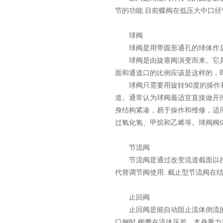
节的功能.目前蝶阀在低压大中口径
球阀
球阀是用带圆形通孔的球体作启闭
球阀是由旋塞阀演变而来。它具有
面和通道口的比例应该是这样的，
球阀只需要用旋转90度的操作和
道。通常认为球阀最适宜直接做开
身结构紧凑，易于操作和维修，适
过氧化氢、甲烷和乙烯等。球阀阀
节流阀
节流阀是通过改变流道截面以控制
代替调节阀使用. 截止型节流阀在
止回阀
止回阀是能自动阻止流体倒流的阀
口侧时,阀瓣在流体压差、本身重力