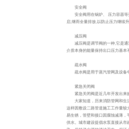
安全阀
安全阀用在锅炉、 压力容器等受
启,继而全量排放,以防止压力继续
减压阀
减压阀是调节阀的一种,它是通过
介质本身的能量保持出口压力基本
疏水阀
疏水阀是用于蒸汽管网及设备中,
紧急关闭阀
紧急关闭阀是近几年开发出来的
大家知道，历来消防管网和生活
这样因敷设二路管道施工工作量较
易生锈，管壁和接口因腐蚀减薄，
供水。城市建设提倡水泵直接从市