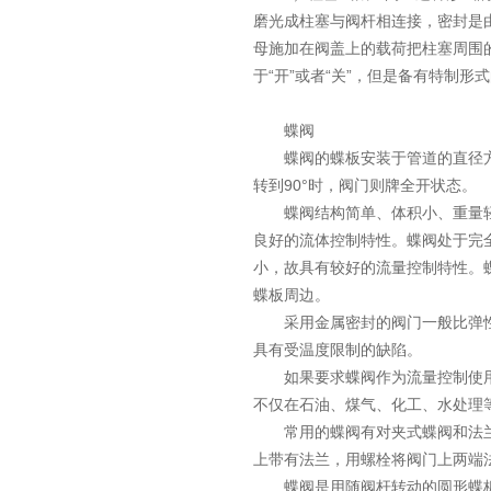
磨光成柱塞与阀杆相连接，密封是
母施加在阀盖上的载荷把柱塞周围
于“开”或者“关”，但是备有特制
蝶阀
蝶阀的蝶板安装于管道的直径方向
转到90°时，阀门则牌全开状态。
蝶阀结构简单、体积小、重量轻，
良好的流体控制特性。蝶阀处于完
小，故具有较好的流量控制特性。
蝶板周边。
采用金属密封的阀门一般比弹性
具有受温度限制的缺陷。
如果要求蝶阀作为流量控制使用
不仅在石油、煤气、化工、水处理
常用的蝶阀有对夹式蝶阀和法兰
上带有法兰，用螺栓将阀门上两端
蝶阀是用随阀杆转动的圆形蝶板作