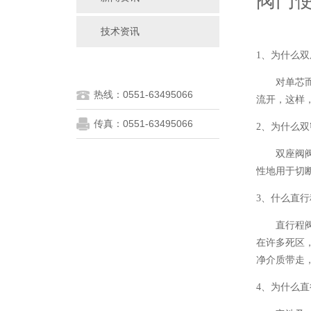
阀门
技术资讯
1、为什么
对单芯而言
热线：0551-63495066
流开，这样
传真：0551-63495066
2、为什么
双座阀阀芯
性地用于切
3、什么直
直行程阀阀
在许多死区
净介质带走
4、为什么