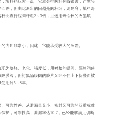
，填料稍压紧一点，它就会把阀杆包得很紧，产生较
少回差，但由此派出的问题是阀杆细，则易弯，填料寿
杆比直行程阀杆粗2～3倍，且选用寿命长的石墨填
的力矩非常小，因此，它能承受较大的压差。
现为膨胀、老化、强度低，用衬胶的蝶阀、隔膜阀使
氟隔膜阀，但衬氟隔膜阀的膜片又经不住上下折叠而被
使用到5～8年。
、可靠性差。从泄漏量又小、密封又可靠的双重标准
保护，可靠性高，泄漏率达10-7，已经能够满足切断