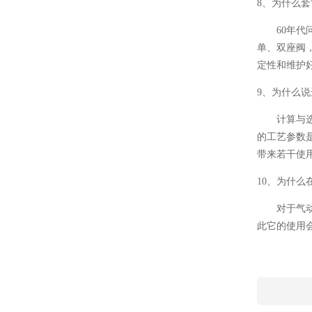
8、为什么
60年代问
单、双座阀
定性和维护
9、为什么
计算与选型
的工艺参数
带来若干使
10、为什
对于气动阀
此它的使用