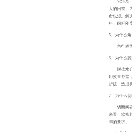
它涉及一个
大的回差。
命也短。解
料，阀杆刚
5、为什么
角行程类阀
6、为什么
脱盐水介质
用效果都差
折破，造成
7、为什么
切断阀要求
来看，软密
阀的要求。