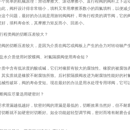
简单的机械原理：滑动摩擦大、滚动摩擦小。直行程阀的阀杆上下运动
为此，阀杆设计得非常细小，填料又常用摩擦系数小的四氟填料，以便减
决这个问题，最好的办法就是用旅转阀阀杆，即角行程类的调节阀，它的阀
度好，填料寿命长，其摩擦力矩反而小、回差小。
角行程类阀的切断压差较大？
的切断压差较大，是因为介质在阀芯或阀板上产生的合力对转动轴产生
脱盐水介质使用衬胶蝶阀、衬氟隔膜阀使用寿命短？
中含有低浓度的酸或碱，它们对橡胶有较大的腐蚀性。橡胶的被腐蚀表
，其实质就是橡胶不耐腐蚀所致。后衬胶隔膜阀改进为耐腐蚀性能好的衬
机械性破坏，阀的寿命变短。现在最好的办法是用水处理专用球阀，它可以
切断阀应尽量选用硬密封？
泄漏越低越好，软密封阀的泄漏是最低的，切断效果当然好，但不耐磨
封切断就不如硬密封切断好。如全功能超轻型调节阀，密封而堆有耐磨合金