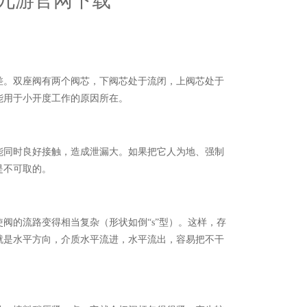
-九游官网下载
。双座阀有两个阀芯，下阀芯处于流闭，上阀芯处于
能用于小开度工作的原因所在。
同时良好接触，造成泄漏大。如果把它人为地、强制
是不可取的。
的流路变得相当复杂（形状如倒“s”型）。这样，存
就是水平方向，介质水平流进，水平流出，容易把不干