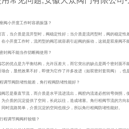
使用常见问题,安徽大众阀门有限公司
双座阀小开度工作时容易振荡？
，当介质是流开型时，阀稳定性好；当介质是流闭型时，阀的稳定性差
，在小开度工作时，流闭型的阀芯就容易引起阀的振动，这就是双座阀不
双密封阀不能当作切断阀使用？
的优点是力平衡结构，允许压差大，而它突出的缺点是两个密封面不能
断场合，显然效果不好，即便为它作了许多改进（如双密封套筒阀），也
行程调节阀防堵性能差，角行程阀防堵性能好？
芯是垂直节流，而介质是水平流进流出，阀腔内流道必然转弯倒拐，使阀
，为介质的沉淀提供了空间，长此以往，造成堵塞。角行程阀节流的方向
，同时流路简单，介质沉淀的空间也很少，所以角行程阀防堵性能好。
直行程调节阀阀杆较细？