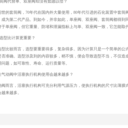
套筒阀代替单、双座阀却没有如愿以偿？
世的套筒阀，70年代在国内外大量使用，80年代引进的石化装置中套筒
，成为第二代产品。到如今，并非如此，单座阀、双座阀、套筒阀都得到
好于单座阀，但它重量、防堵和泄漏指标上与单、双座阀一致，它怎能取
说选型比计算更重要？
比较而言，选型要重要得多，复杂得多。因为计算只是一个简单的公式
是否准确。选型涉及到的内容较多，稍不慎，便会导致选型不当，不仅造
用问题，如可靠性、寿命、运行质量等。
么在气动阀中活塞执行机构使用会越来越多？
而言，活塞执行机构可充分利用气源压力，使执行机构的尺寸比薄膜式
会越来越多。