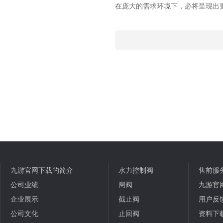
在庞大的需求环境下，必将呈现出
九游官网下载的简介
水力控制阀
售前服
公司业绩
闸阀
九游官
企业展示
截止阀
用户反
公司文化
止回阀
资料下